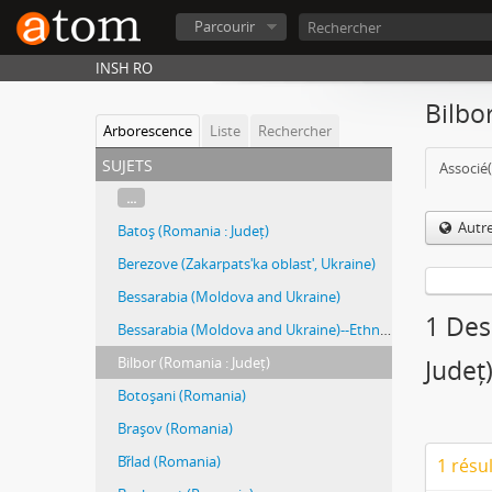
Parcourir
INSH RO
Bilbor
Arborescence
Liste
Rechercher
sujets
Associé(
...
Autr
Batoş (Romania : Județ)
Berezove (Zakarpatsʹka oblastʹ, Ukraine)
Bessarabia (Moldova and Ukraine)
1 Des
Bessarabia (Moldova and Ukraine)--Ethnic relations.
Bilbor (Romania : Județ)
Județ
Botoşani (Romania)
Braşov (Romania)
Br̋lad (Romania)
1 résu