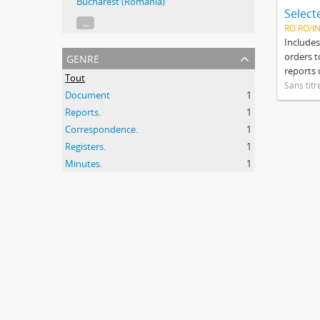
Bucharest (Romania)
...
RO RO/I
Includes
genre
orders t
reports 
Tout
Sans titr
Document
1
Reports.
1
Correspondence.
1
Registers.
1
Minutes.
1