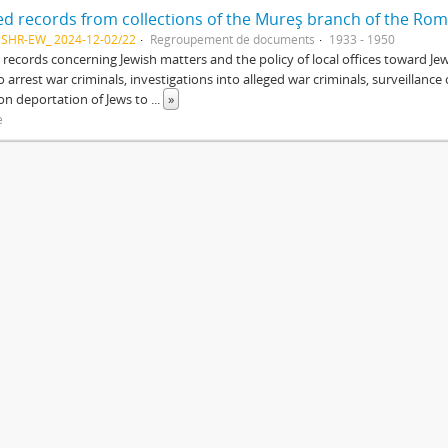
NSHR-EW_ 2024-12-02/22
Regroupement de documents
1933 - 1950
 records concerning Jewish matters and the policy of local offices toward Je
o arrest war criminals, investigations into alleged war criminals, surveillan
on deportation of Jews to
...
»
e