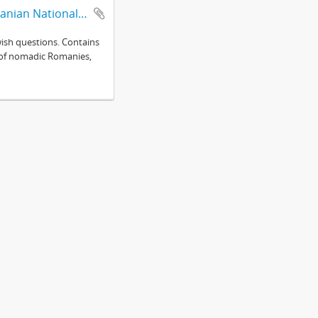
Selected records from collections of the Mureş branch of the Romanian National Archives
wish questions. Contains
ce of nomadic Romanies,